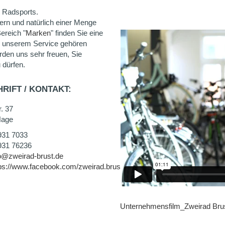
 Radsports.
ern und natürlich einer Menge
ereich "
Marken
" finden Sie eine
u unserem Service gehören
rden uns sehr freuen, Sie
 dürfen.
RIFT / KONTAKT:
. 37
Hage
931 7033
931 76236
o@zweirad-brust.de
ps://www.facebook.com/zweirad.brust
Unternehmensfilm_Zweirad Br