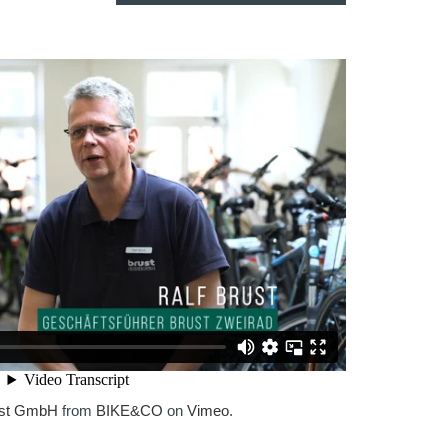
ust GmbH
from
BIKE&CO
on
Vimeo
.